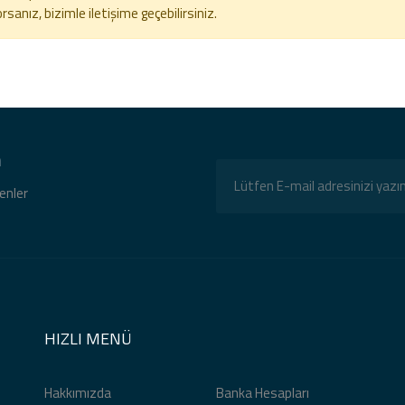
anız, bizimle iletişime geçebilirsiniz.
n
tenler
HIZLI MENÜ
Hakkımızda
Banka Hesapları