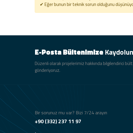
✔ Eğer bunun bir teknik sorun olduğunu düşünüyors
E-Posta Bültenimize
Kaydolu
Düzenli olarak projelerimiz hakkında bilgilendirici bül
gönderiyoruz.
Bir sorunuz mu var? Bizi 7/24 arayın
+90 (332) 237 11 97