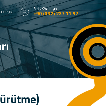
Bizi 7/24 arayın
İLETİŞİM
+90 (332) 237 11 97
rı
Yürütme)