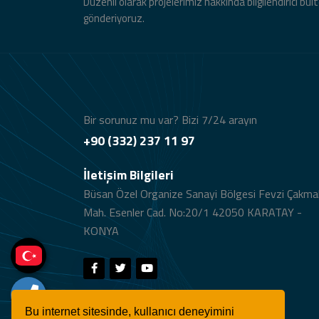
Düzenli olarak projelerimiz hakkında bilgilendirici bül
gönderiyoruz.
Bir sorunuz mu var? Bizi 7/24 arayın
+90 (332) 237 11 97
İletişim Bilgileri
Büsan Özel Organize Sanayi Bölgesi Fevzi Çakma
Mah. Esenler Cad. No:20/1 42050 KARATAY -
KONYA
Bu internet sitesinde, kullanıcı deneyimini