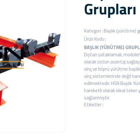
Grupları
Kategori :
Başlık (yürütme) g
Ürün Kodu :
BAŞLIK (YÜRÜTME) GRUPL
Dıştan yataklamalı, modüler 
olarak üstün avantaj sağlaya
vinç ve köprü yürütme başlık
vinç sistemlerinde değil ha
edilmektedir. HSN Başlık Yür
hareketli olarak ideal teker
sağlanmıştır.
Etiketler :