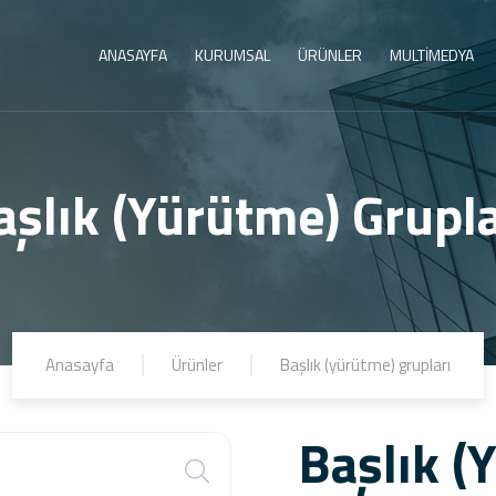
ANASAYFA
KURUMSAL
ÜRÜNLER
MULTİMEDYA
aşlık (Yürütme) Grupla
Anasayfa
Ürünler
Başlık (yürütme) grupları
Başlık (