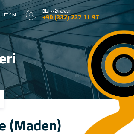
Bizi 7/24 arayın
İLETİŞİM
+90 (332) 237 11 97
eri
e (Maden)